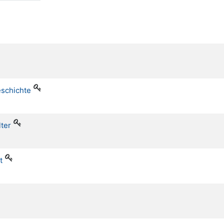
eschichte
lter
t