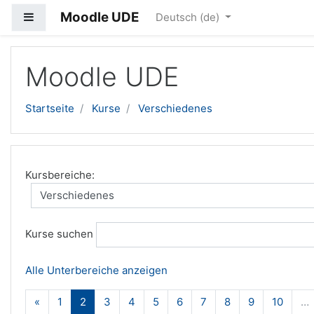
Moodle UDE
Website-Übersicht
Deutsch ‎(de)‎
Zum Hauptinhalt
Moodle UDE
Startseite
Kurse
Verschiedenes
Kursbereiche:
Kurse suchen
Alle Unterbereiche anzeigen
Zurück
(aktuell)
«
1
2
3
4
5
6
7
8
9
10
…