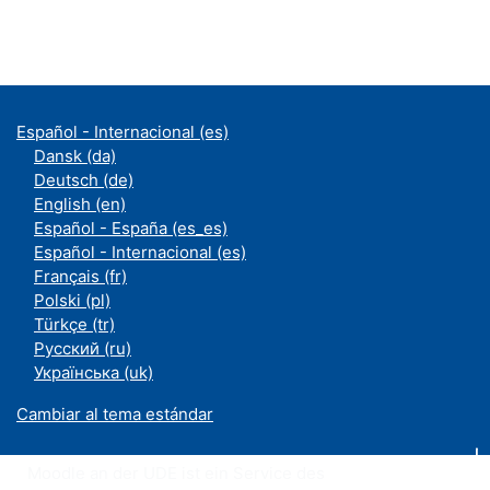
Español - Internacional ‎(es)‎
Dansk ‎(da)‎
Deutsch ‎(de)‎
English ‎(en)‎
Español - España ‎(es_es)‎
Español - Internacional ‎(es)‎
Français ‎(fr)‎
Polski ‎(pl)‎
Türkçe ‎(tr)‎
Русский ‎(ru)‎
Українська ‎(uk)‎
Cambiar al tema estándar
Moodle an der UDE ist ein Service des