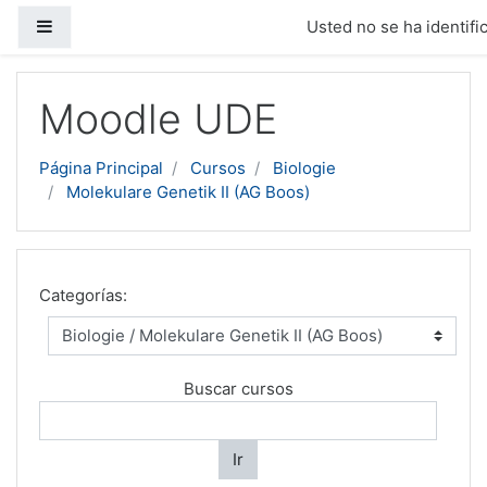
Panel lateral
Usted no se ha identific
Salta al contenido principal
Moodle UDE
Página Principal
Cursos
Biologie
Molekulare Genetik II (AG Boos)
Categorías:
Buscar cursos
Ir