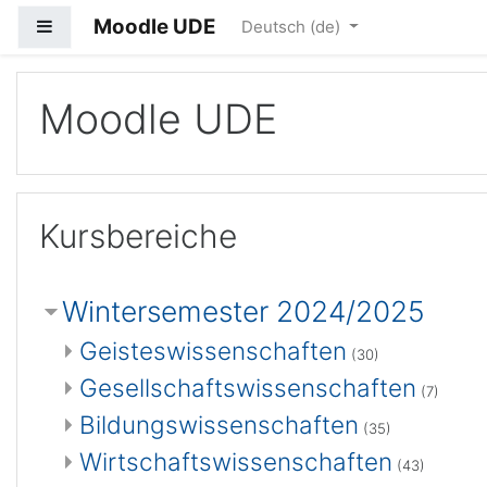
Moodle UDE
Website-Übersicht
Deutsch ‎(de)‎
Zum Hauptinhalt
Moodle UDE
Kursbereiche
Wintersemester 2024/2025
Geisteswissenschaften
(30)
Gesellschaftswissenschaften
(7)
Bildungswissenschaften
(35)
Wirtschaftswissenschaften
(43)