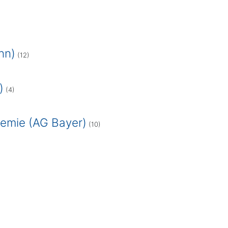
nn)
(12)
)
(4)
hemie (AG Bayer)
(10)