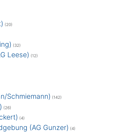
t)
(20)
ing)
(32)
AG Leese)
(12)
ann/Schmiemann)
(142)
)
(26)
ckert)
(4)
ldgebung (AG Gunzer)
(4)