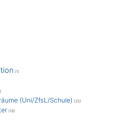
tion
(1)
)
räume (Uni/ZfsL/Schule)
(25)
ter
(16)