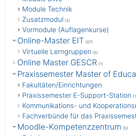
Module Technik
Zusatzmodul
(2)
Vormodule (Auflagenkurse)
Online-Master EIT
(67)
Virtuelle Lerngruppen
(5)
Online Master GESCR
(1)
Praxissemester Master of Educa
Fakultäten/Einrichtungen
Praxissemester E-Support-Station
(1
Kommunikations- und Kooperations
Fachverbünde für das Praxissemes
Moodle-Kompetenzzentrum
(5)