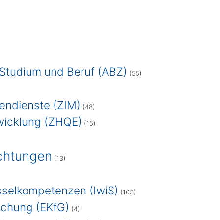
Studium und Beruf (ABZ)
(55)
endienste (ZIM)
(48)
wicklung (ZHQE)
(15)
ichtungen
(13)
üsselkompetenzen (IwiS)
(103)
schung (EKfG)
(4)