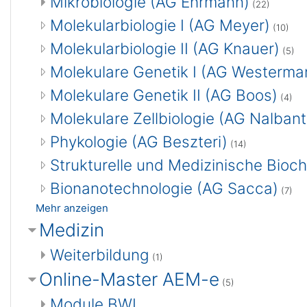
Mikrobiologie (AG Ehrmann)
(22)
Molekularbiologie I (AG Meyer)
(10)
Molekularbiologie II (AG Knauer)
(5)
Molekulare Genetik I (AG Westerma
Molekulare Genetik II (AG Boos)
(4)
Molekulare Zellbiologie (AG Nalbant
Phykologie (AG Beszteri)
(14)
Strukturelle und Medizinische Bioc
Bionanotechnologie (AG Sacca)
(7)
Mehr anzeigen
Medizin
Weiterbildung
(1)
Online-Master AEM-e
(5)
Module BWL