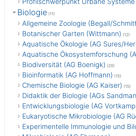
Profilschwerpunkt Urbane Systeme
Biologie
(11)
Allgemeine Zoologie (Begall/Schmit
Botanischer Garten (Wittmann)
(12)
Aquatische Ökologie (AG Sures/Her
Aquatische Ökosystemforschung (
Biodiversität (AG Boenigk)
(20)
Bioinformatik (AG Hoffmann)
(15)
Chemische Biologie (AG Kaiser)
(15)
Didaktik der Biologie (AGs Sandm
Entwicklungsbiologie (AG Vortkamp
Eukaryotische Mikrobiologie (AG Rü
Experimentelle Immunologie und Bi