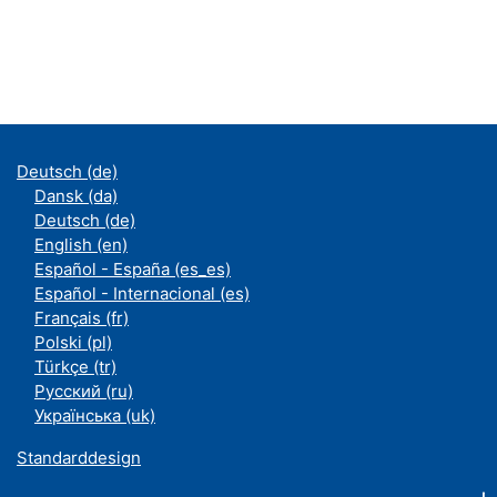
Deutsch ‎(de)‎
Dansk ‎(da)‎
Deutsch ‎(de)‎
English ‎(en)‎
Español - España ‎(es_es)‎
Español - Internacional ‎(es)‎
Français ‎(fr)‎
Polski ‎(pl)‎
Türkçe ‎(tr)‎
Русский ‎(ru)‎
Українська ‎(uk)‎
Standarddesign