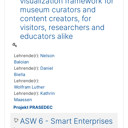
visualization framework for
museum curators and
content creators, for
visitors, researchers and
educators alike
Lehrende(r):
Nelson
Baloian
Lehrende(r):
Daniel
Biella
Lehrende(r):
Wolfram Luther
Lehrende(r):
Kathrin
Maassen
Projekt PRASEDEC
ASW 6 - Smart Enterprises