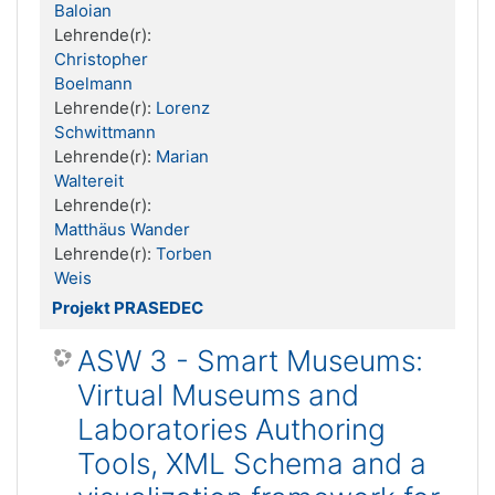
Baloian
Lehrende(r):
Christopher
Boelmann
Lehrende(r):
Lorenz
Schwittmann
Lehrende(r):
Marian
Waltereit
Lehrende(r):
Matthäus Wander
Lehrende(r):
Torben
Weis
Projekt PRASEDEC
ASW 3 - Smart Museums:
Virtual Museums and
Laboratories Authoring
Tools, XML Schema and a