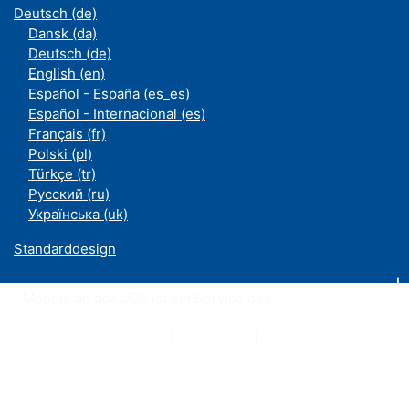
Deutsch ‎(de)‎
Dansk ‎(da)‎
Deutsch ‎(de)‎
English ‎(en)‎
Español - España ‎(es_es)‎
Español - Internacional ‎(es)‎
Français ‎(fr)‎
Polski ‎(pl)‎
Türkçe ‎(tr)‎
Русский ‎(ru)‎
Українська ‎(uk)‎
Standarddesign
Moodle an der UDE ist ein Service des
ZIM
Datenschutzerklärung
|
Impressum
|
Kontakt