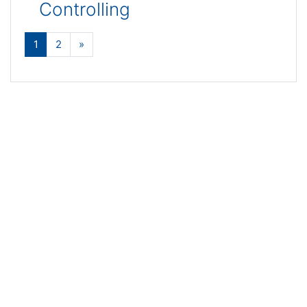
Controlling
(aktuell)
Weiter
1
2
»