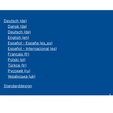
Deutsch ‎(de)‎
Dansk ‎(da)‎
Deutsch ‎(de)‎
English ‎(en)‎
Español - España ‎(es_es)‎
Español - Internacional ‎(es)‎
Français ‎(fr)‎
Polski ‎(pl)‎
Türkçe ‎(tr)‎
Русский ‎(ru)‎
Українська ‎(uk)‎
Standarddesign
Moodle an der UDE ist ein Service des
ZIM
Datenschutzerklärung
|
Impressum
|