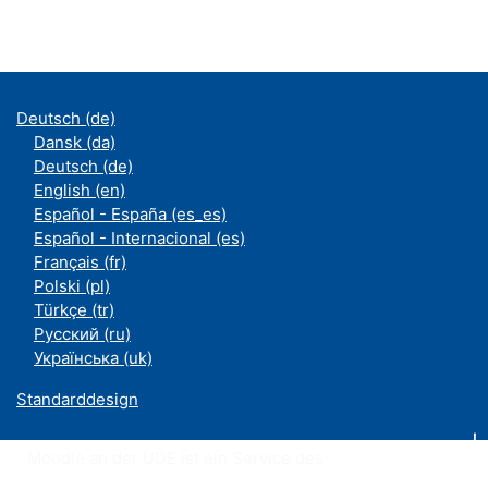
Deutsch ‎(de)‎
Dansk ‎(da)‎
Deutsch ‎(de)‎
English ‎(en)‎
Español - España ‎(es_es)‎
Español - Internacional ‎(es)‎
Français ‎(fr)‎
Polski ‎(pl)‎
Türkçe ‎(tr)‎
Русский ‎(ru)‎
Українська ‎(uk)‎
Standarddesign
Moodle an der UDE ist ein Service des
ZIM