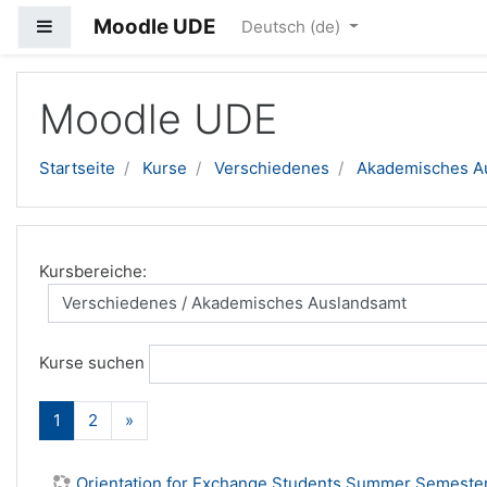
Moodle UDE
Website-Übersicht
Deutsch ‎(de)‎
Zum Hauptinhalt
Moodle UDE
Startseite
Kurse
Verschiedenes
Akademisches A
Kursbereiche:
Kurse suchen
(aktuell)
Weiter
1
2
»
Orientation for Exchange Students Summer Semeste