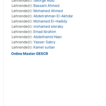
Lehrende(r):
George Adib
Lehrende(r):
Bassant Ahmed
Lehrende(r):
Mohamed Ahmed
Lehrende(r):
Abdelrahman El-Akhdar
Lehrende(r):
Mohamed El-Hadidy
Lehrende(r):
mohamed eleraky
Lehrende(r):
Emad Ibrahim
Lehrende(r):
Abdelhamid Nasr
Lehrende(r):
Yasser Sabry
Lehrende(r):
Kamel sultan
Online Master GESCR