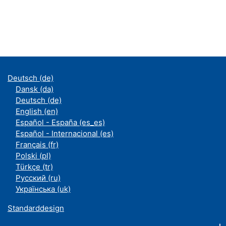
Deutsch ‎(de)‎
Dansk ‎(da)‎
Deutsch ‎(de)‎
English ‎(en)‎
Español - España ‎(es_es)‎
Español - Internacional ‎(es)‎
Français ‎(fr)‎
Polski ‎(pl)‎
Türkçe ‎(tr)‎
Русский ‎(ru)‎
Українська ‎(uk)‎
Standarddesign