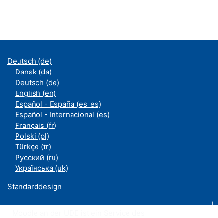
Deutsch ‎(de)‎
Dansk ‎(da)‎
Deutsch ‎(de)‎
English ‎(en)‎
Español - España ‎(es_es)‎
Español - Internacional ‎(es)‎
Français ‎(fr)‎
Polski ‎(pl)‎
Türkçe ‎(tr)‎
Русский ‎(ru)‎
Українська ‎(uk)‎
Standarddesign
Moodle an der UDE ist ein Service des