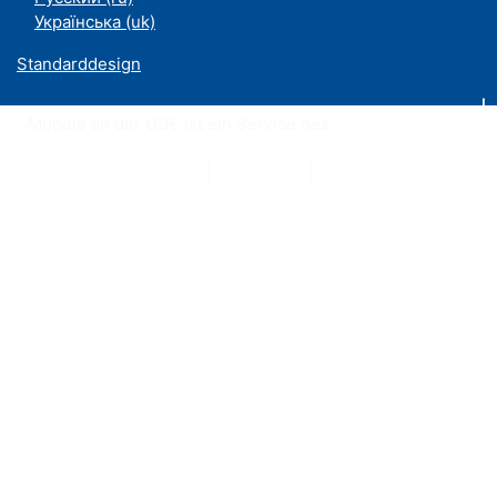
Українська ‎(uk)‎
Standarddesign
Moodle an der UDE ist ein Service des
ZIM
Datenschutzerklärung
|
Impressum
|
Kontakt