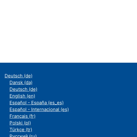
Deutsch ‎(de)‎
Dansk ‎(da)‎
Deutsch ‎(de)‎
English ‎(en)‎
Español - España ‎(es_es)‎
Español - Internacional ‎(es)‎
Français ‎(fr)‎
Polski ‎(pl)‎
Türkçe ‎(tr)‎
Русский ‎(ru)‎