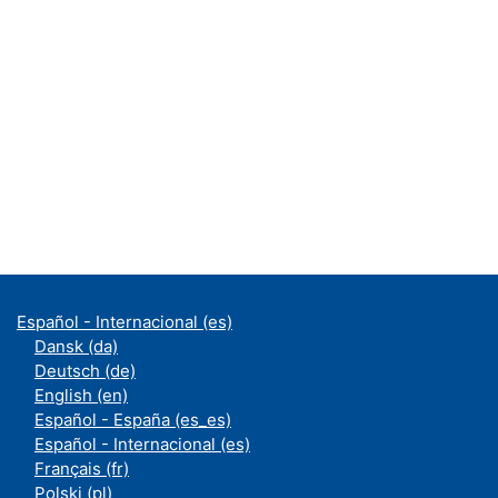
Español - Internacional ‎(es)‎
Dansk ‎(da)‎
Deutsch ‎(de)‎
English ‎(en)‎
Español - España ‎(es_es)‎
Español - Internacional ‎(es)‎
Français ‎(fr)‎
Polski ‎(pl)‎