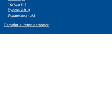
Türkçe ‎(tr)‎
Русский ‎(ru)‎
Українська ‎(uk)‎
Cambiar al tema estándar
Moodle an der UDE ist ein Service des
ZIM
Datenschutzerklärung
|
Impressum
|
Kontakt