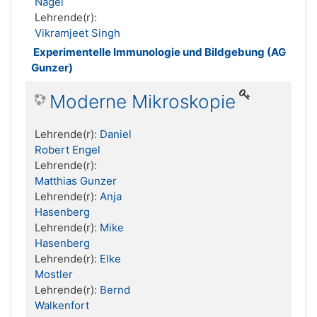
Nagel
Lehrende(r):
Vikramjeet Singh
Experimentelle Immunologie und Bildgebung (AG
Gunzer)
Moderne Mikroskopie
Lehrende(r):
Daniel
Robert Engel
Lehrende(r):
Matthias Gunzer
Lehrende(r):
Anja
Hasenberg
Lehrende(r):
Mike
Hasenberg
Lehrende(r):
Elke
Mostler
Lehrende(r):
Bernd
Walkenfort