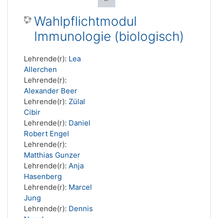
Wahlpflichtmodul
Immunologie (biologisch)
Lehrende(r):
Lea
Allerchen
Lehrende(r):
Alexander Beer
Lehrende(r):
Zülal
Cibir
Lehrende(r):
Daniel
Robert Engel
Lehrende(r):
Matthias Gunzer
Lehrende(r):
Anja
Hasenberg
Lehrende(r):
Marcel
Jung
Lehrende(r):
Dennis