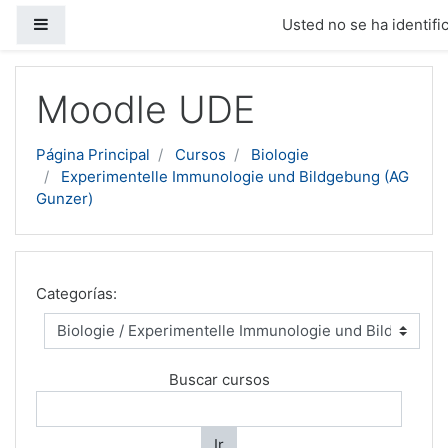
Panel lateral
Usted no se ha identific
Salta al contenido principal
Moodle UDE
Página Principal
Cursos
Biologie
Experimentelle Immunologie und Bildgebung (AG
Gunzer)
Categorías:
Buscar cursos
Ir