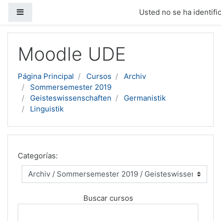
Panel lateral
Usted no se ha identific
Salta al contenido principal
Moodle UDE
Página Principal
Cursos
Archiv
Sommersemester 2019
Geisteswissenschaften
Germanistik
Linguistik
Categorías:
Buscar cursos