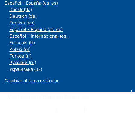
Español - España ‎(es_es)‎
Dansk ‎(da)‎
Deutsch ‎(de)‎
English ‎(en)‎
Español - España ‎(es_es)‎
Español - Internacional ‎(es)‎
Français ‎(fr)‎
Polski ‎(pl)‎
Türkçe ‎(tr)‎
Русский ‎(ru)‎
Українська ‎(uk)‎
Cambiar al tema estándar
Moodle an der UDE ist ein Service des
ZIM
Datenschutzerklärung
|
Impressum
|
Kontakt