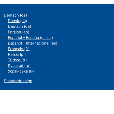
Deutsch ‎(de)‎
Dansk ‎(da)‎
Deutsch ‎(de)‎
English ‎(en)‎
Español - España ‎(es_es)‎
Español - Internacional ‎(es)‎
Français ‎(fr)‎
Polski ‎(pl)‎
Türkçe ‎(tr)‎
Русский ‎(ru)‎
Українська ‎(uk)‎
Standarddesign
Moodle an der UDE ist ein Service des
ZIM
Datenschutzerklärung
|
Impressum
|
Kontakt