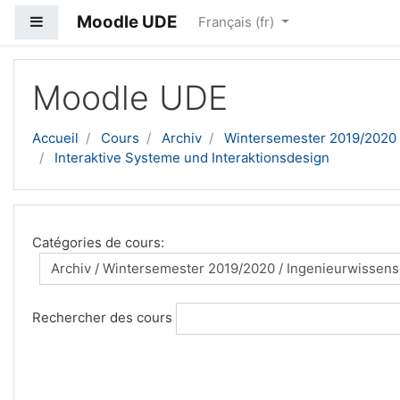
Moodle UDE
Panneau latéral
Français ‎(fr)‎
Passer au contenu principal
Moodle UDE
Accueil
Cours
Archiv
Wintersemester 2019/2020
Interaktive Systeme und Interaktionsdesign
Catégories de cours:
Rechercher des cours