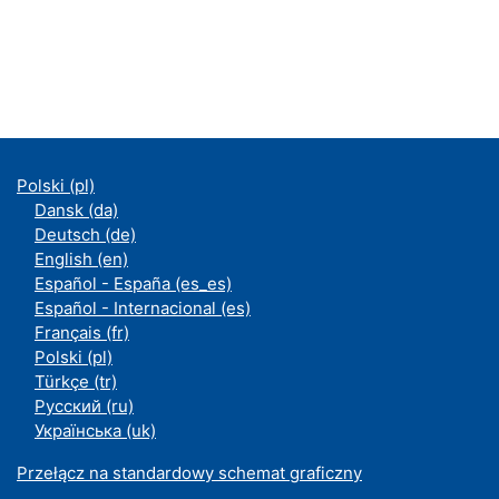
Polski ‎(pl)‎
Dansk ‎(da)‎
Deutsch ‎(de)‎
English ‎(en)‎
Español - España ‎(es_es)‎
Español - Internacional ‎(es)‎
Français ‎(fr)‎
Polski ‎(pl)‎
Türkçe ‎(tr)‎
Русский ‎(ru)‎
Українська ‎(uk)‎
Przełącz na standardowy schemat graficzny