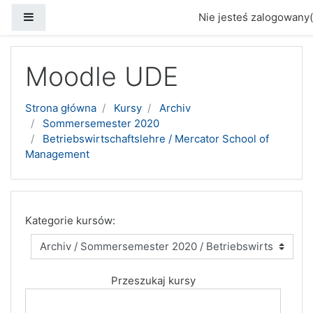
Panel boczny
Nie jesteś zalogowany(
Przejdź do głównej zawartości
Moodle UDE
Strona główna
Kursy
Archiv
Sommersemester 2020
Betriebswirtschaftslehre / Mercator School of
Management
Kategorie kursów:
Przeszukaj kursy