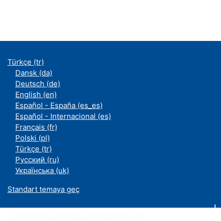
Türkçe ‎(tr)‎
Dansk ‎(da)‎
Deutsch ‎(de)‎
English ‎(en)‎
Español - España ‎(es_es)‎
Español - Internacional ‎(es)‎
Français ‎(fr)‎
Polski ‎(pl)‎
Türkçe ‎(tr)‎
Русский ‎(ru)‎
Українська ‎(uk)‎
Standart temaya geç
Moodle an der UDE ist ein Service des