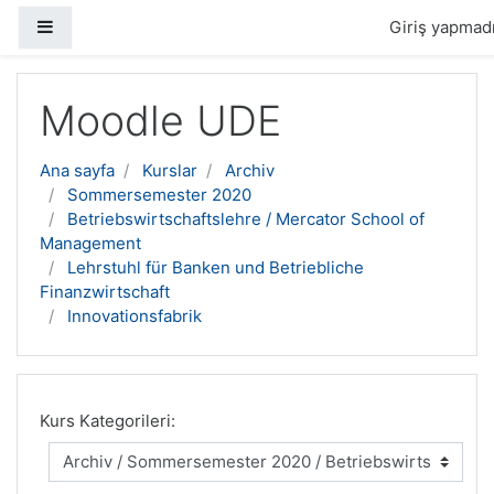
Yan panel
Giriş yapmadı
Ana içeriğe geç
Moodle UDE
Ana sayfa
Kurslar
Archiv
Sommersemester 2020
Betriebswirtschaftslehre / Mercator School of
Management
Lehrstuhl für Banken und Betriebliche
Finanzwirtschaft
Innovationsfabrik
Kurs Kategorileri: