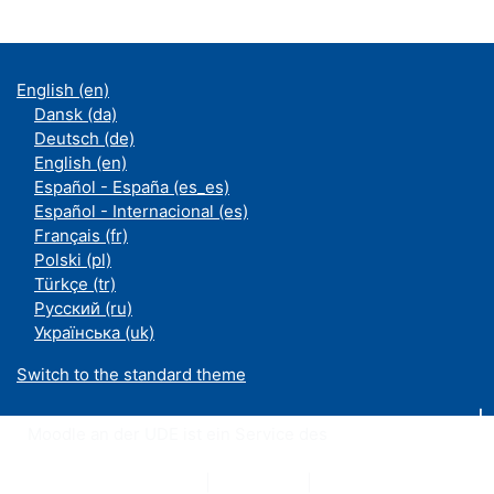
English ‎(en)‎
Dansk ‎(da)‎
Deutsch ‎(de)‎
English ‎(en)‎
Español - España ‎(es_es)‎
Español - Internacional ‎(es)‎
Français ‎(fr)‎
Polski ‎(pl)‎
Türkçe ‎(tr)‎
Русский ‎(ru)‎
Українська ‎(uk)‎
Switch to the standard theme
Moodle an der UDE ist ein Service des
ZIM
Datenschutzerklärung
|
Impressum
|