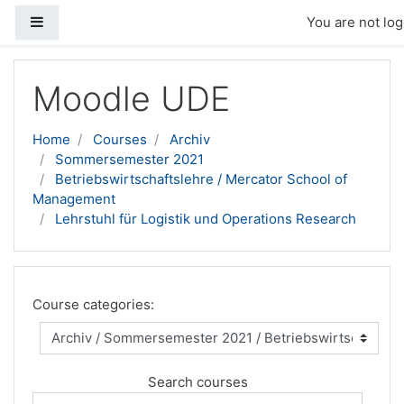
Side panel
You are not log
Skip to main content
Moodle UDE
Home
Courses
Archiv
Sommersemester 2021
Betriebswirtschaftslehre / Mercator School of
Management
Lehrstuhl für Logistik und Operations Research
Course categories:
Search courses