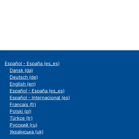
Español - España ‎(es_es)‎
Dansk ‎(da)‎
Deutsch ‎(de)‎
English ‎(en)‎
Español - España ‎(es_es)‎
Español - Internacional ‎(es)‎
Français ‎(fr)‎
Polski ‎(pl)‎
Türkçe ‎(tr)‎
Русский ‎(ru)‎
Українська ‎(uk)‎