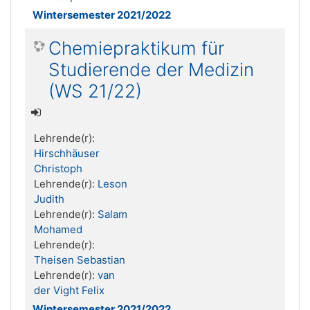
Wintersemester 2021/2022
Chemiepraktikum für
Studierende der Medizin
(WS 21/22)
Lehrende(r):
Hirschhäuser
Christoph
Lehrende(r):
Leson
Judith
Lehrende(r):
Salam
Mohamed
Lehrende(r):
Theisen Sebastian
Lehrende(r):
van
der Vight Felix
Wintersemester 2021/2022