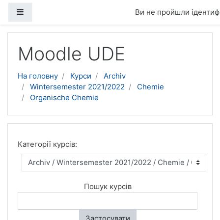
Бокова панель
Ви не пройшли ідентифі
Перейти до головного вмісту
Moodle UDE
На головну
Курси
Archiv
Wintersemester 2021/2022
Chemie
Organische Chemie
Категорії курсів:
Пошук курсів
Застосувати