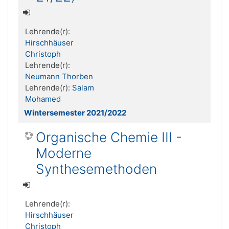
Lehrende(r):
Hirschhäuser
Christoph
Lehrende(r):
Neumann Thorben
Lehrende(r):
Salam
Mohamed
Wintersemester 2021/2022
Organische Chemie III -
Moderne
Synthesemethoden
Lehrende(r):
Hirschhäuser
Christoph