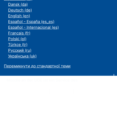
Dansk ‎(da)‎
Deutsch ‎(de)‎
English ‎(en)‎
Español - España ‎(es_es)‎
Español - Internacional ‎(es)‎
Français ‎(fr)‎
Polski ‎(pl)‎
Türkçe ‎(tr)‎
Русский ‎(ru)‎
Українська ‎(uk)‎
Перемикнути до стандартної теми
Moodle an der UDE ist ein Service des
ZIM
Datenschutzerklärung
|
Impressum
|
Kontakt