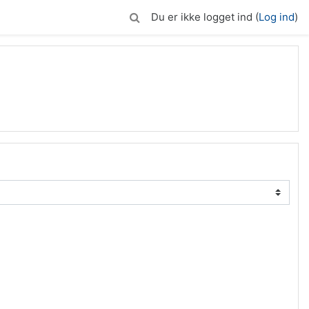
Du er ikke logget ind (
Log ind
)