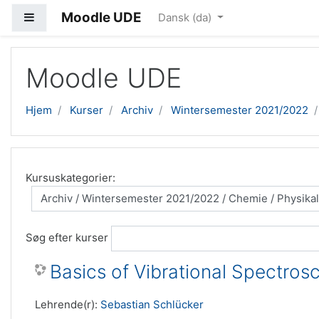
Moodle UDE
Sidepanel
Dansk ‎(da)‎
Gå til hovedindhold
Moodle UDE
Hjem
Kurser
Archiv
Wintersemester 2021/2022
Kursuskategorier:
Søg efter kurser
Basics of Vibrational Spectros
Lehrende(r):
Sebastian Schlücker