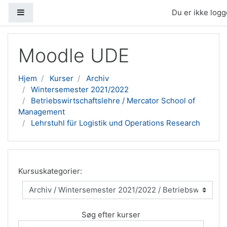
Sidepanel
Du er ikke logge
Gå til hovedindhold
Moodle UDE
Hjem
Kurser
Archiv
Wintersemester 2021/2022
Betriebswirtschaftslehre / Mercator School of
Management
Lehrstuhl für Logistik und Operations Research
Kursuskategorier:
Søg efter kurser