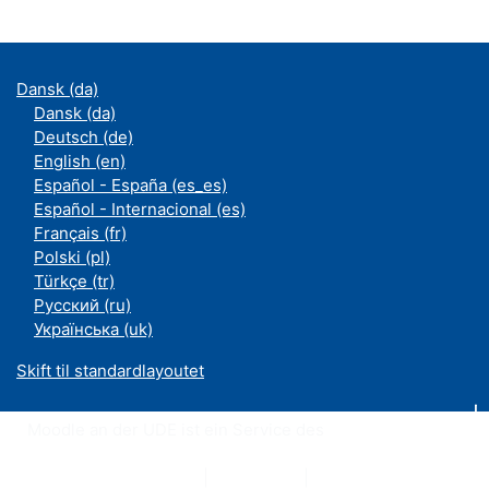
Dansk ‎(da)‎
Dansk ‎(da)‎
Deutsch ‎(de)‎
English ‎(en)‎
Español - España ‎(es_es)‎
Español - Internacional ‎(es)‎
Français ‎(fr)‎
Polski ‎(pl)‎
Türkçe ‎(tr)‎
Русский ‎(ru)‎
Українська ‎(uk)‎
Skift til standardlayoutet
Moodle an der UDE ist ein Service des
ZIM
Datenschutzerklärung
|
Impressum
|