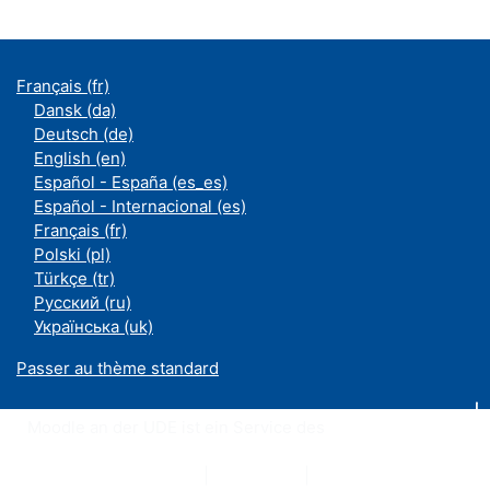
Français ‎(fr)‎
Dansk ‎(da)‎
Deutsch ‎(de)‎
English ‎(en)‎
Español - España ‎(es_es)‎
Español - Internacional ‎(es)‎
Français ‎(fr)‎
Polski ‎(pl)‎
Türkçe ‎(tr)‎
Русский ‎(ru)‎
Українська ‎(uk)‎
Passer au thème standard
Moodle an der UDE ist ein Service des
ZIM
Datenschutzerklärung
|
Impressum
|