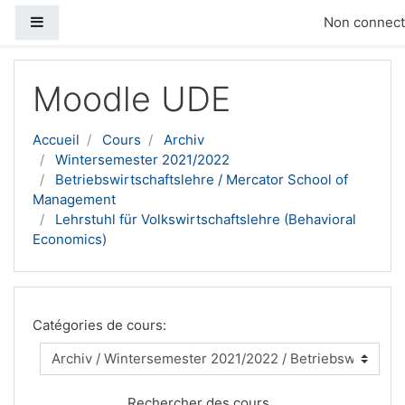
Panneau latéral
Non connecté
Passer au contenu principal
Moodle UDE
Accueil
Cours
Archiv
Wintersemester 2021/2022
Betriebswirtschaftslehre / Mercator School of
Management
Lehrstuhl für Volkswirtschaftslehre (Behavioral
Economics)
Catégories de cours:
Rechercher des cours