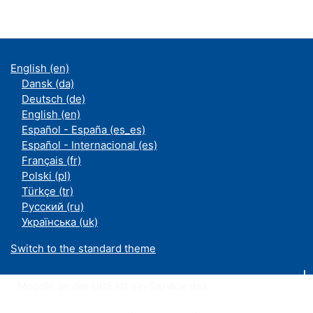
English ‎(en)‎
Dansk ‎(da)‎
Deutsch ‎(de)‎
English ‎(en)‎
Español - España ‎(es_es)‎
Español - Internacional ‎(es)‎
Français ‎(fr)‎
Polski ‎(pl)‎
Türkçe ‎(tr)‎
Русский ‎(ru)‎
Українська ‎(uk)‎
Switch to the standard theme
Moodle an der UDE ist ein Service des
ZIM