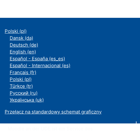
Polski ‎(pl)‎
Dansk ‎(da)‎
Deutsch ‎(de)‎
English ‎(en)‎
Español - España ‎(es_es)‎
Español - Internacional ‎(es)‎
Français ‎(fr)‎
Polski ‎(pl)‎
Türkçe ‎(tr)‎
Русский ‎(ru)‎
Українська ‎(uk)‎
Przełącz na standardowy schemat graficzny
Moodle an der UDE ist ein Service des
ZIM