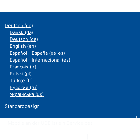
Deutsch ‎(de)‎
Dansk ‎(da)‎
Deutsch ‎(de)‎
English ‎(en)‎
Español - España ‎(es_es)‎
Español - Internacional ‎(es)‎
Français ‎(fr)‎
Polski ‎(pl)‎
Türkçe ‎(tr)‎
Русский ‎(ru)‎
Українська ‎(uk)‎
Standarddesign
Moodle an der UDE ist ein Service des
ZIM
Datenschutzerklärung
|
Impressum
|