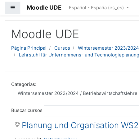
Moodle UDE
Panel lateral
Español - España ‎(es_es)‎
Salta al contenido principal
Moodle UDE
Página Principal
Cursos
Wintersemester 2023/2024
Lehrstuhl für Unternehmens- und Technologieplanung
Categorías:
Buscar cursos
Planung und Organisation WS