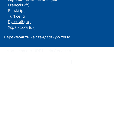
Français ‎(fr)‎
Polski ‎(pl)‎
Türkçe ‎(tr)‎
Русский ‎(ru)‎
Українська ‎(uk)‎
Переключить на стандартную тему
Moodle an der UDE ist ein Service des
ZIM
Datenschutzerklärung
|
Impressum
|
Kontakt