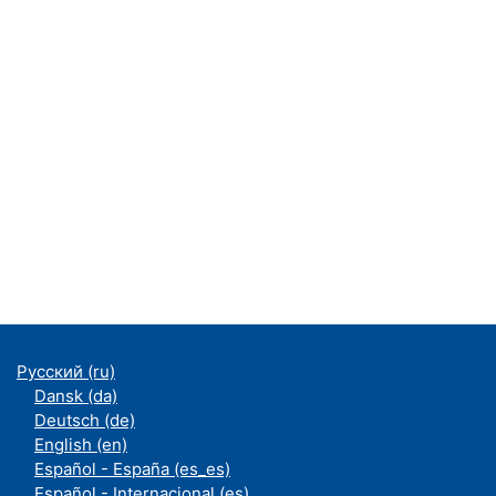
Русский ‎(ru)‎
Dansk ‎(da)‎
Deutsch ‎(de)‎
English ‎(en)‎
Español - España ‎(es_es)‎
Español - Internacional ‎(es)‎