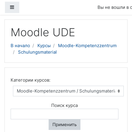
Боковая панель
Вы не вошли в 
Перейти к основному содержанию
Moodle UDE
В начало
Курсы
Moodle-Kompetenzzentrum
Schulungsmaterial
Категории курсов:
Поиск курса
Применить