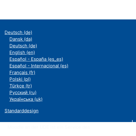
Deutsch ‎(de)‎
Dansk ‎(da)‎
Deutsch ‎(de)‎
English ‎(en)‎
Español - España ‎(es_es)‎
Español - Internacional ‎(es)‎
Français ‎(fr)‎
Polski ‎(pl)‎
Türkçe ‎(tr)‎
Русский ‎(ru)‎
Українська ‎(uk)‎
Standarddesign
Moodle an der UDE ist ein Service des
ZIM