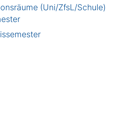
onsräume (Uni/ZfsL/Schule)
ester
xissemester