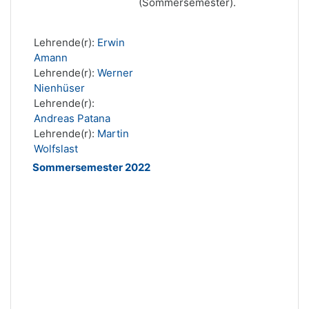
(Sommersemester).
Lehrende(r):
Erwin
Amann
Lehrende(r):
Werner
Nienhüser
Lehrende(r):
Andreas Patana
Lehrende(r):
Martin
Wolfslast
Sommersemester 2022