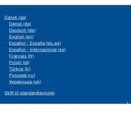
Dansk ‎(da)‎
Dansk ‎(da)‎
Deutsch ‎(de)‎
English ‎(en)‎
Español - España ‎(es_es)‎
Español - Internacional ‎(es)‎
Français ‎(fr)‎
Polski ‎(pl)‎
Türkçe ‎(tr)‎
Русский ‎(ru)‎
Українська ‎(uk)‎
Skift til standardlayoutet
Moodle an der UDE ist ein Service des
ZIM
Datenschutzerklärung
|
Impressum
|
Kontakt