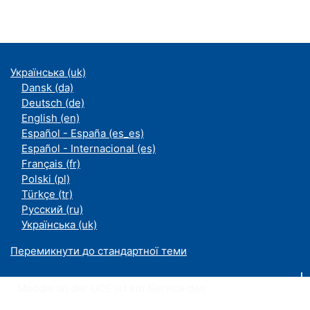
Українська ‎(uk)‎
Dansk ‎(da)‎
Deutsch ‎(de)‎
English ‎(en)‎
Español - España ‎(es_es)‎
Español - Internacional ‎(es)‎
Français ‎(fr)‎
Polski ‎(pl)‎
Türkçe ‎(tr)‎
Русский ‎(ru)‎
Українська ‎(uk)‎
Перемикнути до стандартної теми
Moodle an der UDE ist ein Service des
ZIM