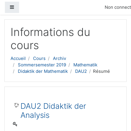
Panneau latéral
Non connecté
Passer au contenu principal
Informations du
cours
Accueil
Cours
Archiv
Sommersemester 2019
Mathematik
Didaktik der Mathematik
DAU2
Résumé
DAU2 Didaktik der
Analysis