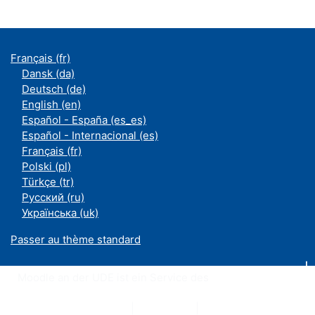
Français ‎(fr)‎
Dansk ‎(da)‎
Deutsch ‎(de)‎
English ‎(en)‎
Español - España ‎(es_es)‎
Español - Internacional ‎(es)‎
Français ‎(fr)‎
Polski ‎(pl)‎
Türkçe ‎(tr)‎
Русский ‎(ru)‎
Українська ‎(uk)‎
Passer au thème standard
Moodle an der UDE ist ein Service des
ZIM
Datenschutzerklärung
|
Impressum
|