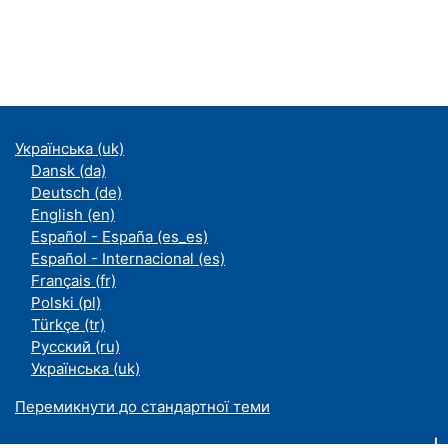
Українська ‎(uk)‎
Dansk ‎(da)‎
Deutsch ‎(de)‎
English ‎(en)‎
Español - España ‎(es_es)‎
Español - Internacional ‎(es)‎
Français ‎(fr)‎
Polski ‎(pl)‎
Türkçe ‎(tr)‎
Русский ‎(ru)‎
Українська ‎(uk)‎
Перемикнути до стандартної теми