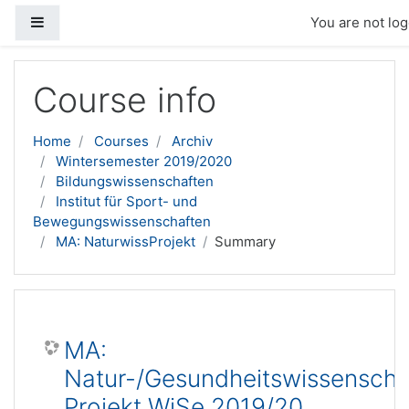
Side panel
You are not log
Skip to main content
Course info
Home
Courses
Archiv
Wintersemester 2019/2020
Bildungswissenschaften
Institut für Sport- und
Bewegungswissenschaften
MA: NaturwissProjekt
Summary
MA:
Natur-/Gesundheitswissenschaf
Projekt WiSe 2019/20