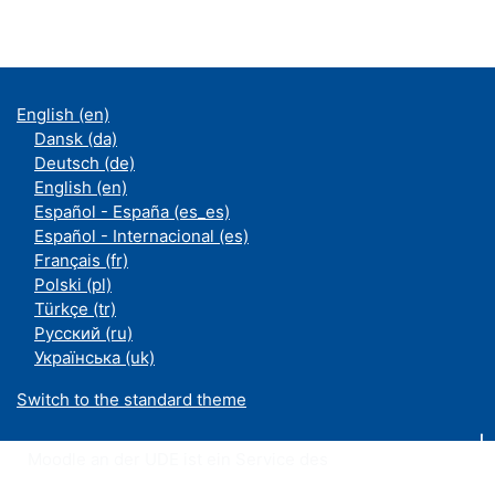
English ‎(en)‎
Dansk ‎(da)‎
Deutsch ‎(de)‎
English ‎(en)‎
Español - España ‎(es_es)‎
Español - Internacional ‎(es)‎
Français ‎(fr)‎
Polski ‎(pl)‎
Türkçe ‎(tr)‎
Русский ‎(ru)‎
Українська ‎(uk)‎
Switch to the standard theme
Moodle an der UDE ist ein Service des
ZIM