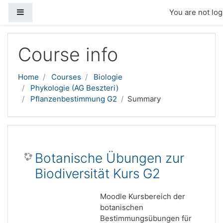
Side panel
You are not log
Skip to main content
Course info
Home
Courses
Biologie
Phykologie (AG Beszteri)
Pflanzenbestimmung G2
Summary
Botanische Übungen zur
Biodiversität Kurs G2
Moodle Kursbereich der
botanischen
Bestimmungsübungen für