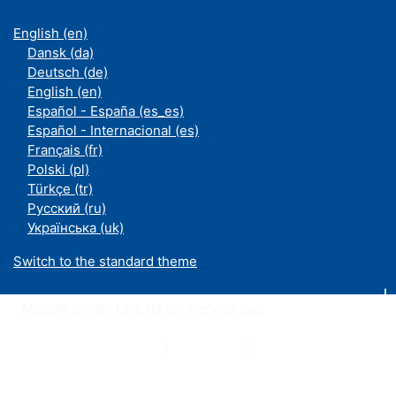
English ‎(en)‎
Dansk ‎(da)‎
Deutsch ‎(de)‎
English ‎(en)‎
Español - España ‎(es_es)‎
Español - Internacional ‎(es)‎
Français ‎(fr)‎
Polski ‎(pl)‎
Türkçe ‎(tr)‎
Русский ‎(ru)‎
Українська ‎(uk)‎
Switch to the standard theme
Moodle an der UDE ist ein Service des
ZIM
Datenschutzerklärung
|
Impressum
|
Kontakt