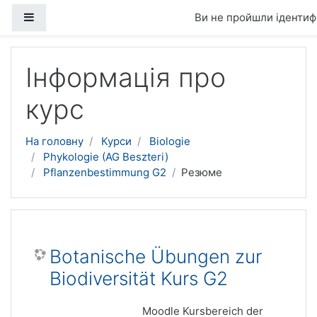
Бокова панель
Ви не пройшли ідентифі
Перейти до головного вмісту
Інформація про
курс
На головну
Курси
Biologie
Phykologie (AG Beszteri)
Pflanzenbestimmung G2
Резюме
Botanische Übungen zur
Biodiversität Kurs G2
Moodle Kursbereich der