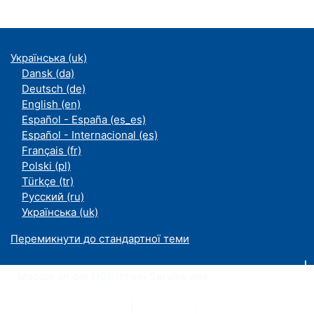
Українська ‎(uk)‎
Dansk ‎(da)‎
Deutsch ‎(de)‎
English ‎(en)‎
Español - España ‎(es_es)‎
Español - Internacional ‎(es)‎
Français ‎(fr)‎
Polski ‎(pl)‎
Türkçe ‎(tr)‎
Русский ‎(ru)‎
Українська ‎(uk)‎
Перемикнути до стандартної теми
Moodle an der UDE ist ein Service des
ZIM
Datenschutzerklärung
|
Impressum
|