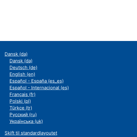
Dansk ‎(da)‎
Dansk ‎(da)‎
Deutsch ‎(de)‎
English ‎(en)‎
Español - España ‎(es_es)‎
Español - Internacional ‎(es)‎
Français ‎(fr)‎
Polski ‎(pl)‎
Türkçe ‎(tr)‎
Русский ‎(ru)‎
Українська ‎(uk)‎
Skift til standardlayoutet