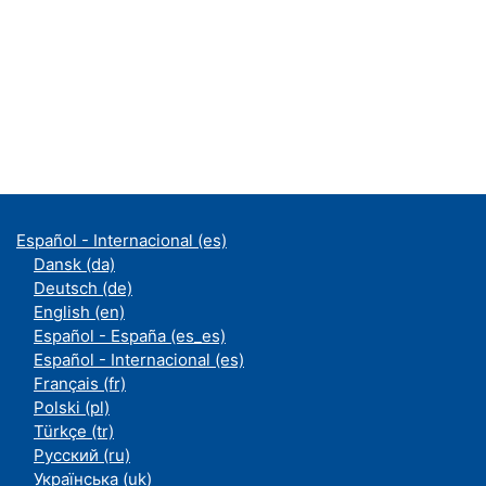
Español - Internacional ‎(es)‎
Dansk ‎(da)‎
Deutsch ‎(de)‎
English ‎(en)‎
Español - España ‎(es_es)‎
Español - Internacional ‎(es)‎
Français ‎(fr)‎
Polski ‎(pl)‎
Türkçe ‎(tr)‎
Русский ‎(ru)‎
Українська ‎(uk)‎