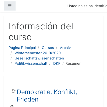
Panel lateral
Usted no se ha identific
Salta al contenido principal
Información del
curso
Página Principal
Cursos
Archiv
Wintersemester 2019/2020
Gesellschaftswissenschaften
Politikwissenschaft
DKF
Resumen
Demokratie, Konflikt,
Frieden