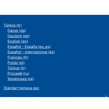
Türkçe ‎(tr)‎
Dansk ‎(da)‎
Deutsch ‎(de)‎
English ‎(en)‎
Español - España ‎(es_es)‎
Español - Internacional ‎(es)‎
Français ‎(fr)‎
Polski ‎(pl)‎
Türkçe ‎(tr)‎
Русский ‎(ru)‎
Українська ‎(uk)‎
Standart temaya geç
Moodle an der UDE ist ein Service des
ZIM