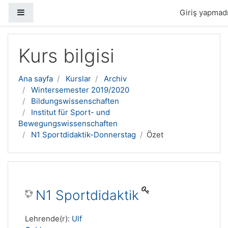
Yan panel
Giriş yapmadı
Ana içeriğe geç
Kurs bilgisi
Ana sayfa
Kurslar
Archiv
Wintersemester 2019/2020
Bildungswissenschaften
Institut für Sport- und
Bewegungswissenschaften
N1 Sportdidaktik-Donnerstag
Özet
N1 Sportdidaktik
Lehrende(r):
Ulf