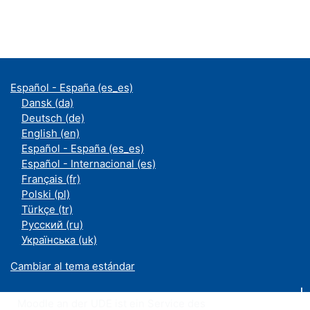
Español - España ‎(es_es)‎
Dansk ‎(da)‎
Deutsch ‎(de)‎
English ‎(en)‎
Español - España ‎(es_es)‎
Español - Internacional ‎(es)‎
Français ‎(fr)‎
Polski ‎(pl)‎
Türkçe ‎(tr)‎
Русский ‎(ru)‎
Українська ‎(uk)‎
Cambiar al tema estándar
Moodle an der UDE ist ein Service des