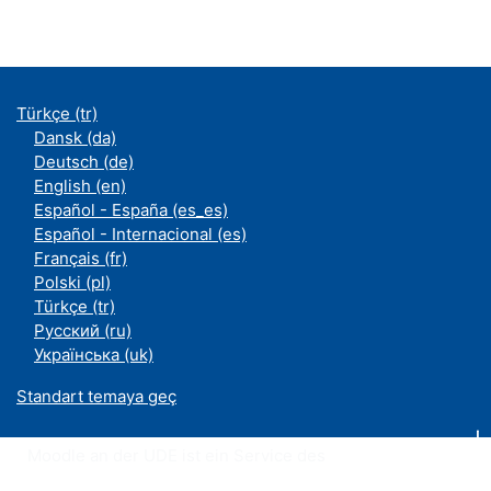
Türkçe ‎(tr)‎
Dansk ‎(da)‎
Deutsch ‎(de)‎
English ‎(en)‎
Español - España ‎(es_es)‎
Español - Internacional ‎(es)‎
Français ‎(fr)‎
Polski ‎(pl)‎
Türkçe ‎(tr)‎
Русский ‎(ru)‎
Українська ‎(uk)‎
Standart temaya geç
Moodle an der UDE ist ein Service des
ZIM