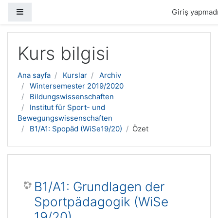
Yan panel
Giriş yapmadı
Ana içeriğe geç
Kurs bilgisi
Ana sayfa
Kurslar
Archiv
Wintersemester 2019/2020
Bildungswissenschaften
Institut für Sport- und
Bewegungswissenschaften
B1/A1: Spopäd (WiSe19/20)
Özet
B1/A1: Grundlagen der
Sportpädagogik (WiSe
19/20)