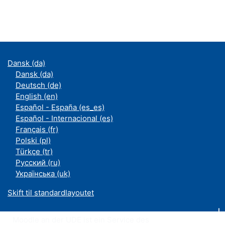
Dansk ‎(da)‎
Dansk ‎(da)‎
Deutsch ‎(de)‎
English ‎(en)‎
Español - España ‎(es_es)‎
Español - Internacional ‎(es)‎
Français ‎(fr)‎
Polski ‎(pl)‎
Türkçe ‎(tr)‎
Русский ‎(ru)‎
Українська ‎(uk)‎
Skift til standardlayoutet
Moodle an der UDE ist ein Service des