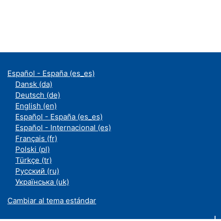
Español - España ‎(es_es)‎
Dansk ‎(da)‎
Deutsch ‎(de)‎
English ‎(en)‎
Español - España ‎(es_es)‎
Español - Internacional ‎(es)‎
Français ‎(fr)‎
Polski ‎(pl)‎
Türkçe ‎(tr)‎
Русский ‎(ru)‎
Українська ‎(uk)‎
Cambiar al tema estándar