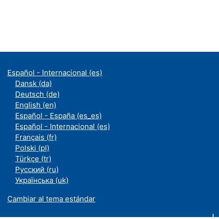
Español - Internacional ‎(es)‎
Dansk ‎(da)‎
Deutsch ‎(de)‎
English ‎(en)‎
Español - España ‎(es_es)‎
Español - Internacional ‎(es)‎
Français ‎(fr)‎
Polski ‎(pl)‎
Türkçe ‎(tr)‎
Русский ‎(ru)‎
Українська ‎(uk)‎
Cambiar al tema estándar