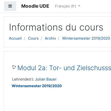
Moodle UDE
Panneau latéral
Français ‎(fr)‎
Passer au contenu principal
Informations du cours
Accueil
Cours
Archiv
Wintersemester 2019/2020
Modul 2a: Tor- und Zielschusss
Lehrende(r):
Julian Bauer
Wintersemester 2019/2020