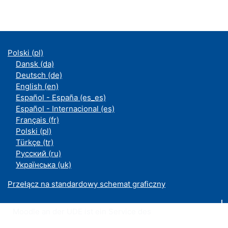
Polski ‎(pl)‎
Dansk ‎(da)‎
Deutsch ‎(de)‎
English ‎(en)‎
Español - España ‎(es_es)‎
Español - Internacional ‎(es)‎
Français ‎(fr)‎
Polski ‎(pl)‎
Türkçe ‎(tr)‎
Русский ‎(ru)‎
Українська ‎(uk)‎
Przełącz na standardowy schemat graficzny
Moodle an der UDE ist ein Service des
ZIM