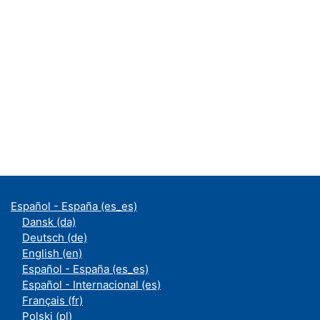
Español - España ‎(es_es)‎
Dansk ‎(da)‎
Deutsch ‎(de)‎
English ‎(en)‎
Español - España ‎(es_es)‎
Español - Internacional ‎(es)‎
Français ‎(fr)‎
Polski ‎(pl)‎