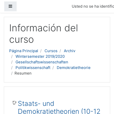
Panel lateral
Usted no se ha identific
Salta al contenido principal
Información del
curso
Página Principal
Cursos
Archiv
Wintersemester 2019/2020
Gesellschaftswissenschaften
Politikwissenschaft
Demokratietheorie
Resumen
Staats- und
Demokratietheorien (10-12