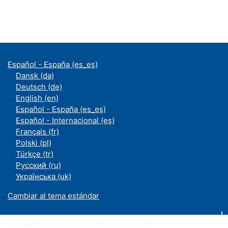
Español - España ‎(es_es)‎
Dansk ‎(da)‎
Deutsch ‎(de)‎
English ‎(en)‎
Español - España ‎(es_es)‎
Español - Internacional ‎(es)‎
Français ‎(fr)‎
Polski ‎(pl)‎
Türkçe ‎(tr)‎
Русский ‎(ru)‎
Українська ‎(uk)‎
Cambiar al tema estándar
Moodle an der UDE ist ein Service des